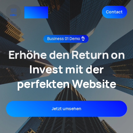
RTHNK⁺
Contact
MENU
Business 01 Demo 👌
Erhöhe den Return on
Invest mit der
perfekten Website
Jetzt umsehen