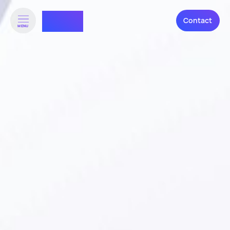
RTHNK⁺
Contact
MENU