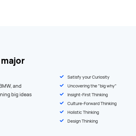
ess
 major
Satisfy your Curiosity
 BMW, and
Uncovering the "big why"
rning big ideas
Insight-First Thinking
Culture-Forward Thinking
Holistic Thinking
Design Thinking