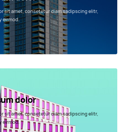
r sit amet, consetetur diam sadipscing elitr,
 eirmod.
sum dolor
r sit amet, consetetur diam sadipscing elitr,
 eirmod.