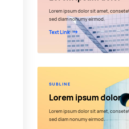
Lorem ipsum dolor sit amet, consetet
sed diam nonumy eirmod.
Text Link
SUBLINE
Lorem ipsum dolor
Lorem ipsum dolor sit amet, consetet
sed diam nonumy eirmod.