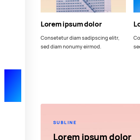
Lorem ipsum dolor
L
Consetetur diam sadipscing elitr,
Co
sed diam nonumy eirmod.
se
RTHNK⁺
SUBLINE
Lorem ipsum dolor