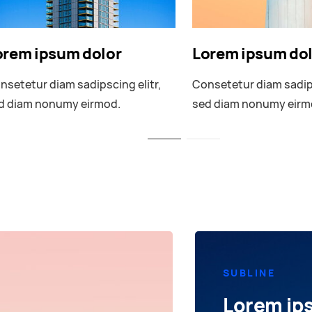
orem ipsum dolor
Lorem ipsum do
nsetetur diam sadipscing elitr,
Consetetur diam sadips
d diam nonumy eirmod.
sed diam nonumy eirm
SUBLINE
Lorem ip