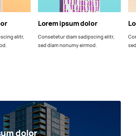
lor
Lorem ipsum dolor
Lo
cing elitr,
Consetetur diam sadipscing elitr,
Con
od.
sed diam nonumy eirmod.
sed
sum dolor