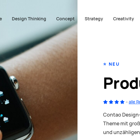
e
Design Thinking
Concept
Strategy
Creativity
tion überspringen
⭐️ NEU
Prod
–
alle 
Contao Design+
Theme mit groß
und unzähligen 