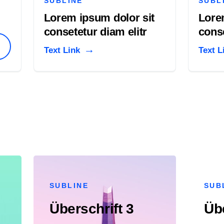
SUBLINE
SUBL
Lorem ipsum dolor sit
Lore
consetetur diam elitr
conse
Text Link
Text L
SUBLINE
SUB
Überschrift 3
Übe