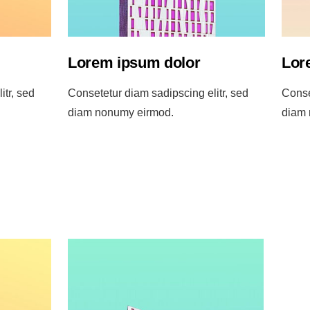
Lorem ipsum dolor
Lor
itr, sed
Consetetur diam sadipscing elitr, sed
Conse
diam nonumy eirmod.
diam 