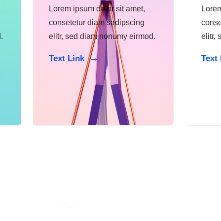
Lorem ipsum dolor sit amet,
Lorem
consetetur diam sadipscing
conse
.
elitr, sed diam nonumy eirmod.
elitr
Text Link
Text 